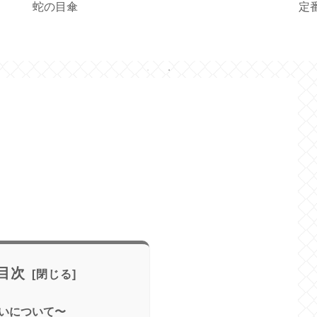
いて
初音の和傘の特徴
和傘あんどん
修
目次
いについて〜