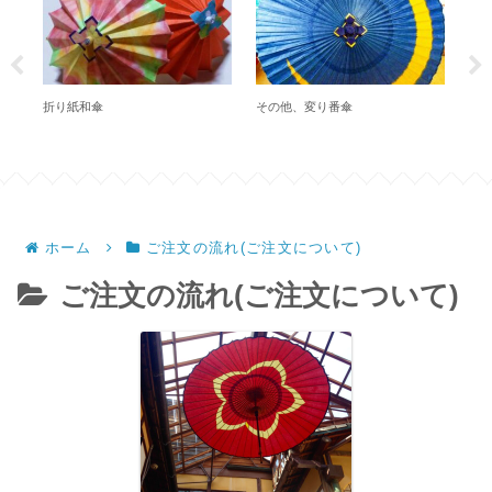
折り紙和傘
その他、変り番傘
初
ホーム
ご注文の流れ(ご注文について)
ご注文の流れ(ご注文について)